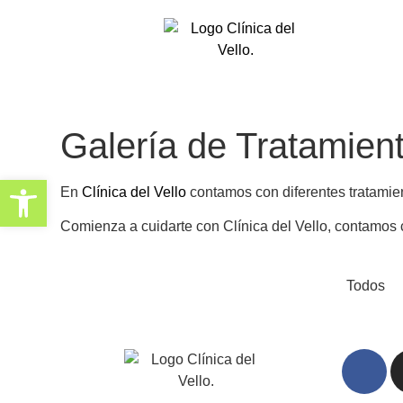
Galería de Tratamien
Abrir barra de herramientas
En
Clínica del Vello
contamos con diferentes tratamie
Comienza a cuidarte con Clínica del Vello, contamos 
Todos
Depilación Láser
Depilación Láser
Lifting de Pestañas
Lifting de Pestañas
Lifting de Pestañas
Lifting de Pestañas
Microblading de Cejas
Microblading de Cejas
Microblading de Cejas
Microblading de Cejas
Microblading de Cejas